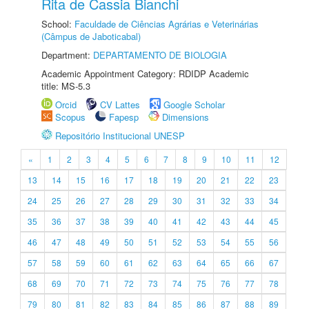
Rita de Cassia Bianchi
School:
Faculdade de Ciências Agrárias e Veterinárias
(Câmpus de Jaboticabal)
Department:
DEPARTAMENTO DE BIOLOGIA
Academic Appointment Category: RDIDP Academic
title: MS-5.3
Orcid
CV Lattes
Google Scholar
Scopus
Fapesp
Dimensions
Repositório Institucional UNESP
«
1
2
3
4
5
6
7
8
9
10
11
12
13
14
15
16
17
18
19
20
21
22
23
24
25
26
27
28
29
30
31
32
33
34
35
36
37
38
39
40
41
42
43
44
45
46
47
48
49
50
51
52
53
54
55
56
57
58
59
60
61
62
63
64
65
66
67
68
69
70
71
72
73
74
75
76
77
78
79
80
81
82
83
84
85
86
87
88
89