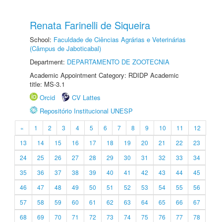
Renata Farinelli de Siqueira
School:
Faculdade de Ciências Agrárias e Veterinárias
(Câmpus de Jaboticabal)
Department:
DEPARTAMENTO DE ZOOTECNIA
Academic Appointment Category: RDIDP Academic
title: MS-3.1
Orcid
CV Lattes
Repositório Institucional UNESP
«
1
2
3
4
5
6
7
8
9
10
11
12
13
14
15
16
17
18
19
20
21
22
23
24
25
26
27
28
29
30
31
32
33
34
35
36
37
38
39
40
41
42
43
44
45
46
47
48
49
50
51
52
53
54
55
56
57
58
59
60
61
62
63
64
65
66
67
68
69
70
71
72
73
74
75
76
77
78