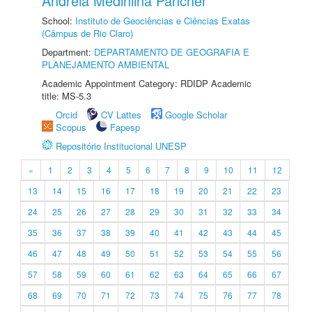
Andreia Medinilha Pancher
School:
Instituto de Geociências e Ciências Exatas
(Câmpus de Rio Claro)
Department:
DEPARTAMENTO DE GEOGRAFIA E
PLANEJAMENTO AMBIENTAL
Academic Appointment Category: RDIDP Academic
title: MS-5.3
Orcid
CV Lattes
Google Scholar
Scopus
Fapesp
Repositório Institucional UNESP
«
1
2
3
4
5
6
7
8
9
10
11
12
13
14
15
16
17
18
19
20
21
22
23
24
25
26
27
28
29
30
31
32
33
34
35
36
37
38
39
40
41
42
43
44
45
46
47
48
49
50
51
52
53
54
55
56
57
58
59
60
61
62
63
64
65
66
67
68
69
70
71
72
73
74
75
76
77
78