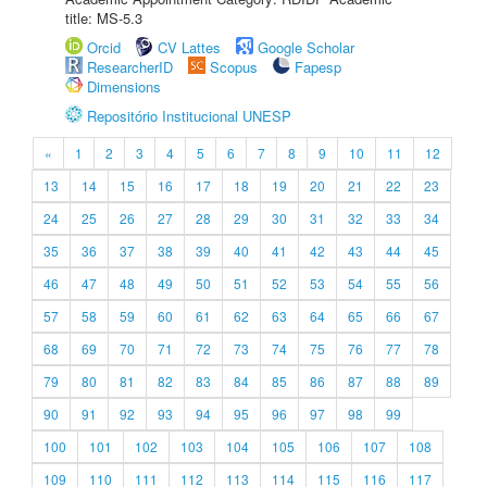
title: MS-5.3
Orcid
CV Lattes
Google Scholar
ResearcherID
Scopus
Fapesp
Dimensions
Repositório Institucional UNESP
«
1
2
3
4
5
6
7
8
9
10
11
12
13
14
15
16
17
18
19
20
21
22
23
24
25
26
27
28
29
30
31
32
33
34
35
36
37
38
39
40
41
42
43
44
45
46
47
48
49
50
51
52
53
54
55
56
57
58
59
60
61
62
63
64
65
66
67
68
69
70
71
72
73
74
75
76
77
78
79
80
81
82
83
84
85
86
87
88
89
90
91
92
93
94
95
96
97
98
99
100
101
102
103
104
105
106
107
108
109
110
111
112
113
114
115
116
117