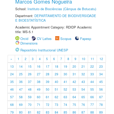
Marcos Gomes Nogueira
School:
Instituto de Biociências (Câmpus de Botucatu)
Department:
DEPARTAMENTO DE BIODIVERSIDADE
E BIOESTATÍSTICA
Academic Appointment Category: RDIDP Academic
title: MS-5.1
Orcid
CV Lattes
Scopus
Fapesp
Dimensions
Repositório Institucional UNESP
«
1
2
3
4
5
6
7
8
9
10
11
12
13
14
15
16
17
18
19
20
21
22
23
24
25
26
27
28
29
30
31
32
33
34
35
36
37
38
39
40
41
42
43
44
45
46
47
48
49
50
51
52
53
54
55
56
57
58
59
60
61
62
63
64
65
66
67
68
69
70
71
72
73
74
75
76
77
78
79
80
81
82
83
84
85
86
87
88
89