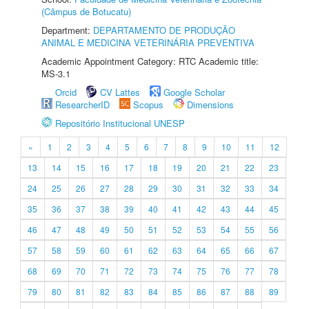
(Câmpus de Botucatu)
Department:
DEPARTAMENTO DE PRODUÇÃO
ANIMAL E MEDICINA VETERINÁRIA PREVENTIVA
Academic Appointment Category: RTC Academic title:
MS-3.1
Orcid
CV Lattes
Google Scholar
ResearcherID
Scopus
Dimensions
Repositório Institucional UNESP
«
1
2
3
4
5
6
7
8
9
10
11
12
13
14
15
16
17
18
19
20
21
22
23
24
25
26
27
28
29
30
31
32
33
34
35
36
37
38
39
40
41
42
43
44
45
46
47
48
49
50
51
52
53
54
55
56
57
58
59
60
61
62
63
64
65
66
67
68
69
70
71
72
73
74
75
76
77
78
79
80
81
82
83
84
85
86
87
88
89