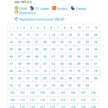
title: MS-5.3
Orcid
CV Lattes
Scopus
Fapesp
Dimensions
Repositório Institucional UNESP
«
1
2
3
4
5
6
7
8
9
10
11
12
13
14
15
16
17
18
19
20
21
22
23
24
25
26
27
28
29
30
31
32
33
34
35
36
37
38
39
40
41
42
43
44
45
46
47
48
49
50
51
52
53
54
55
56
57
58
59
60
61
62
63
64
65
66
67
68
69
70
71
72
73
74
75
76
77
78
79
80
81
82
83
84
85
86
87
88
89
90
91
92
93
94
95
96
97
98
99
100
101
102
103
104
105
106
107
108
109
110
111
112
113
114
115
116
117
118
119
120
121
122
123
124
125
126