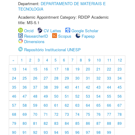
Department:
DEPARTAMENTO DE MATERIAIS E
TECNOLOGIA
Academic Appointment Category: RDIDP Academic
title: MS-5.1
Orcid
CV Lattes
Google Scholar
ResearcherID
Scopus
Fapesp
Dimensions
Repositório Institucional UNESP
«
1
2
3
4
5
6
7
8
9
10
11
12
13
14
15
16
17
18
19
20
21
22
23
24
25
26
27
28
29
30
31
32
33
34
35
36
37
38
39
40
41
42
43
44
45
46
47
48
49
50
51
52
53
54
55
56
57
58
59
60
61
62
63
64
65
66
67
68
69
70
71
72
73
74
75
76
77
78
79
80
81
82
83
84
85
86
87
88
89
90
91
92
93
94
95
96
97
98
99