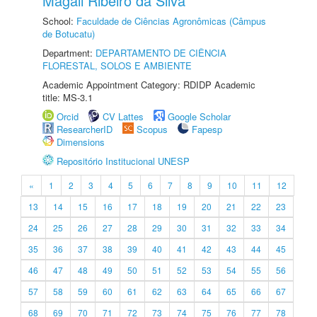
Magali Ribeiro da Silva
School:
Faculdade de Ciências Agronômicas (Câmpus
de Botucatu)
Department:
DEPARTAMENTO DE CIÊNCIA
FLORESTAL, SOLOS E AMBIENTE
Academic Appointment Category: RDIDP Academic
title: MS-3.1
Orcid
CV Lattes
Google Scholar
ResearcherID
Scopus
Fapesp
Dimensions
Repositório Institucional UNESP
«
1
2
3
4
5
6
7
8
9
10
11
12
13
14
15
16
17
18
19
20
21
22
23
24
25
26
27
28
29
30
31
32
33
34
35
36
37
38
39
40
41
42
43
44
45
46
47
48
49
50
51
52
53
54
55
56
57
58
59
60
61
62
63
64
65
66
67
68
69
70
71
72
73
74
75
76
77
78