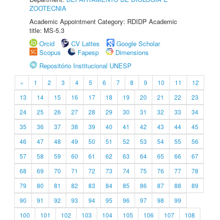
ZOOTECNIA
Academic Appointment Category: RDIDP Academic
title: MS-5.3
Orcid
CV Lattes
Google Scholar
Scopus
Fapesp
Dimensions
Repositório Institucional UNESP
«
1
2
3
4
5
6
7
8
9
10
11
12
13
14
15
16
17
18
19
20
21
22
23
24
25
26
27
28
29
30
31
32
33
34
35
36
37
38
39
40
41
42
43
44
45
46
47
48
49
50
51
52
53
54
55
56
57
58
59
60
61
62
63
64
65
66
67
68
69
70
71
72
73
74
75
76
77
78
79
80
81
82
83
84
85
86
87
88
89
90
91
92
93
94
95
96
97
98
99
100
101
102
103
104
105
106
107
108