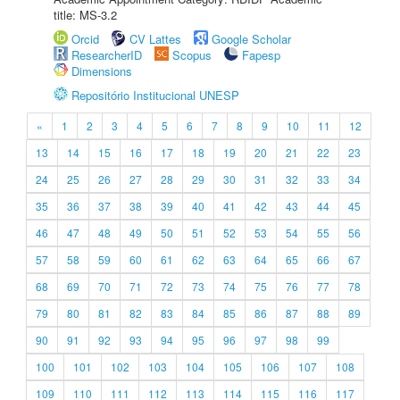
title: MS-3.2
Orcid
CV Lattes
Google Scholar
ResearcherID
Scopus
Fapesp
Dimensions
Repositório Institucional UNESP
«
1
2
3
4
5
6
7
8
9
10
11
12
13
14
15
16
17
18
19
20
21
22
23
24
25
26
27
28
29
30
31
32
33
34
35
36
37
38
39
40
41
42
43
44
45
46
47
48
49
50
51
52
53
54
55
56
57
58
59
60
61
62
63
64
65
66
67
68
69
70
71
72
73
74
75
76
77
78
79
80
81
82
83
84
85
86
87
88
89
90
91
92
93
94
95
96
97
98
99
100
101
102
103
104
105
106
107
108
109
110
111
112
113
114
115
116
117