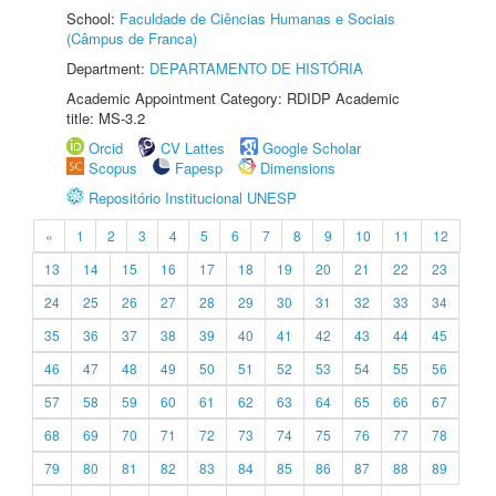
School:
Faculdade de Ciências Humanas e Sociais
(Câmpus de Franca)
Department:
DEPARTAMENTO DE HISTÓRIA
Academic Appointment Category: RDIDP Academic
title: MS-3.2
Orcid
CV Lattes
Google Scholar
Scopus
Fapesp
Dimensions
Repositório Institucional UNESP
«
1
2
3
4
5
6
7
8
9
10
11
12
13
14
15
16
17
18
19
20
21
22
23
24
25
26
27
28
29
30
31
32
33
34
35
36
37
38
39
40
41
42
43
44
45
46
47
48
49
50
51
52
53
54
55
56
57
58
59
60
61
62
63
64
65
66
67
68
69
70
71
72
73
74
75
76
77
78
79
80
81
82
83
84
85
86
87
88
89