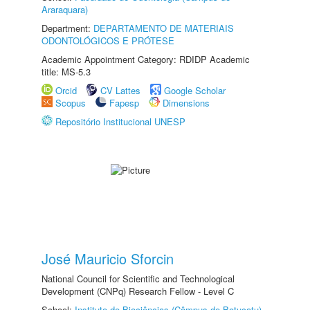
Araraquara)
Department:
DEPARTAMENTO DE MATERIAIS
ODONTOLÓGICOS E PRÓTESE
Academic Appointment Category: RDIDP Academic
title: MS-5.3
Orcid
CV Lattes
Google Scholar
Scopus
Fapesp
Dimensions
Repositório Institucional UNESP
José Mauricio Sforcin
National Council for Scientific and Technological
Development (CNPq) Research Fellow - Level C
School:
Instituto de Biociências (Câmpus de Botucatu)