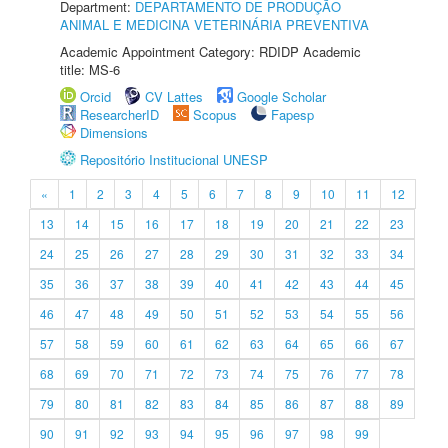
Department:
DEPARTAMENTO DE PRODUÇÃO
ANIMAL E MEDICINA VETERINÁRIA PREVENTIVA
Academic Appointment Category: RDIDP Academic
title: MS-6
Orcid
CV Lattes
Google Scholar
ResearcherID
Scopus
Fapesp
Dimensions
Repositório Institucional UNESP
«
1
2
3
4
5
6
7
8
9
10
11
12
13
14
15
16
17
18
19
20
21
22
23
24
25
26
27
28
29
30
31
32
33
34
35
36
37
38
39
40
41
42
43
44
45
46
47
48
49
50
51
52
53
54
55
56
57
58
59
60
61
62
63
64
65
66
67
68
69
70
71
72
73
74
75
76
77
78
79
80
81
82
83
84
85
86
87
88
89
90
91
92
93
94
95
96
97
98
99