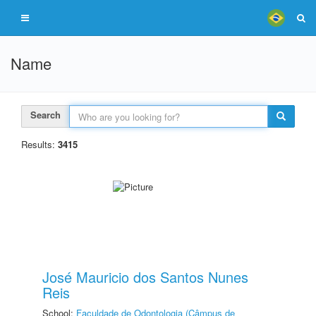
Name
Search
Results:
3415
José Mauricio dos Santos Nunes
Reis
School:
Faculdade de Odontologia (Câmpus de