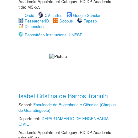
Academic Appointment Category: RDIDP Academic
title: MS-5.3
Orcid
CV Lattes
Google Scholar
ResearcherID
Scopus
Fapesp
Dimensions
Repositório Institucional UNESP
Isabel Cristina de Barros Trannin
School:
Faculdade de Engenharia e Ciências (Câmpus
de Guaratinguetá)
Department:
DEPARTAMENTO DE ENGENHARIA
CIVIL
Academic Appointment Category: RDIDP Academic
title: MS-3.2