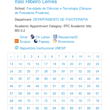
Ítalo Ribeiro Lemes
School:
Faculdade de Ciências e Tecnologia (Câmpus
de Presidente Prudente)
Department:
DEPARTAMENTO DE FISIOTERAPIA
Academic Appointment Category: RTC Academic title:
MS-3.2
Orcid
CV Lattes
ResearcherID
Scopus
Fapesp
Dimensions
Repositório Institucional UNESP
«
1
2
3
4
5
6
7
8
9
10
11
12
13
14
15
16
17
18
19
20
21
22
23
24
25
26
27
28
29
30
31
32
33
34
35
36
37
38
39
40
41
42
43
44
45
46
47
48
49
50
51
52
53
54
55
56
57
58
59
60
61
62
63
64
65
66
67
68
69
70
71
72
73
74
75
76
77
78
79
80
81
82
83
84
85
86
87
88
89