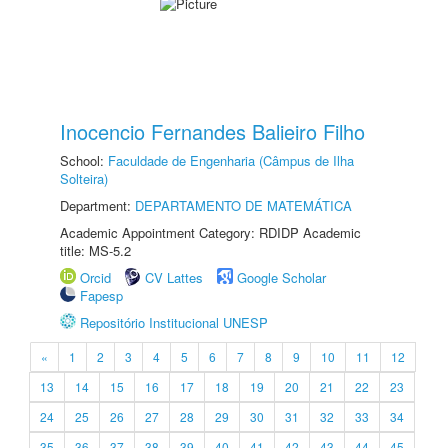
Inocencio Fernandes Balieiro Filho
School:
Faculdade de Engenharia (Câmpus de Ilha
Solteira)
Department:
DEPARTAMENTO DE MATEMÁTICA
Academic Appointment Category: RDIDP Academic
title: MS-5.2
Orcid
CV Lattes
Google Scholar
Fapesp
Repositório Institucional UNESP
«
1
2
3
4
5
6
7
8
9
10
11
12
13
14
15
16
17
18
19
20
21
22
23
24
25
26
27
28
29
30
31
32
33
34
35
36
37
38
39
40
41
42
43
44
45