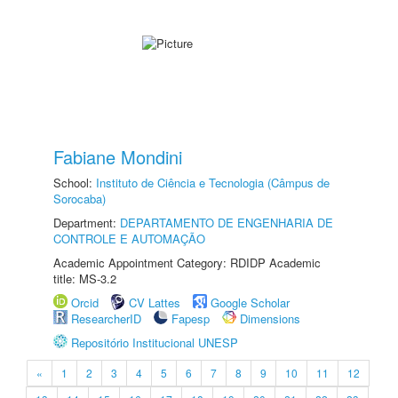
Fabiane Mondini
School:
Instituto de Ciência e Tecnologia (Câmpus de
Sorocaba)
Department:
DEPARTAMENTO DE ENGENHARIA DE
CONTROLE E AUTOMAÇÃO
Academic Appointment Category: RDIDP Academic
title: MS-3.2
Orcid
CV Lattes
Google Scholar
ResearcherID
Fapesp
Dimensions
Repositório Institucional UNESP
«
1
2
3
4
5
6
7
8
9
10
11
12