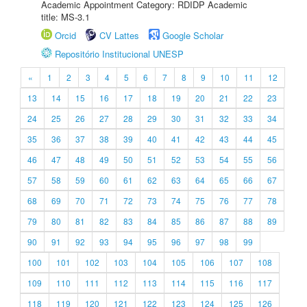
Academic Appointment Category: RDIDP Academic
title: MS-3.1
Orcid
CV Lattes
Google Scholar
Repositório Institucional UNESP
«
1
2
3
4
5
6
7
8
9
10
11
12
13
14
15
16
17
18
19
20
21
22
23
24
25
26
27
28
29
30
31
32
33
34
35
36
37
38
39
40
41
42
43
44
45
46
47
48
49
50
51
52
53
54
55
56
57
58
59
60
61
62
63
64
65
66
67
68
69
70
71
72
73
74
75
76
77
78
79
80
81
82
83
84
85
86
87
88
89
90
91
92
93
94
95
96
97
98
99
100
101
102
103
104
105
106
107
108
109
110
111
112
113
114
115
116
117
118
119
120
121
122
123
124
125
126