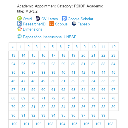
Academic Appointment Category: RDIDP Academic
title: MS-3.2
Orcid
CV Lattes
Google Scholar
ResearcherID
Scopus
Fapesp
Dimensions
Repositório Institucional UNESP
«
1
2
3
4
5
6
7
8
9
10
11
12
13
14
15
16
17
18
19
20
21
22
23
24
25
26
27
28
29
30
31
32
33
34
35
36
37
38
39
40
41
42
43
44
45
46
47
48
49
50
51
52
53
54
55
56
57
58
59
60
61
62
63
64
65
66
67
68
69
70
71
72
73
74
75
76
77
78
79
80
81
82
83
84
85
86
87
88
89
90
91
92
93
94
95
96
97
98
99
100
101
102
103
104
105
106
107
108