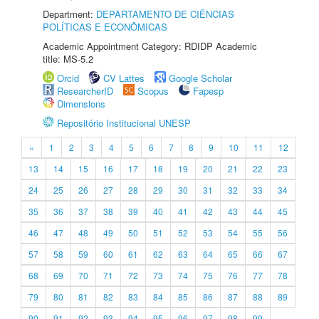
Department:
DEPARTAMENTO DE CIÊNCIAS
POLÍTICAS E ECONÔMICAS
Academic Appointment Category: RDIDP Academic
title: MS-5.2
Orcid
CV Lattes
Google Scholar
ResearcherID
Scopus
Fapesp
Dimensions
Repositório Institucional UNESP
«
1
2
3
4
5
6
7
8
9
10
11
12
13
14
15
16
17
18
19
20
21
22
23
24
25
26
27
28
29
30
31
32
33
34
35
36
37
38
39
40
41
42
43
44
45
46
47
48
49
50
51
52
53
54
55
56
57
58
59
60
61
62
63
64
65
66
67
68
69
70
71
72
73
74
75
76
77
78
79
80
81
82
83
84
85
86
87
88
89
90
91
92
93
94
95
96
97
98
99