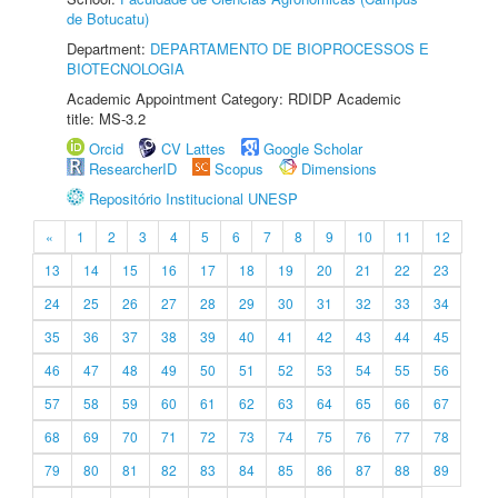
de Botucatu)
Department:
DEPARTAMENTO DE BIOPROCESSOS E
BIOTECNOLOGIA
Academic Appointment Category: RDIDP Academic
title: MS-3.2
Orcid
CV Lattes
Google Scholar
ResearcherID
Scopus
Dimensions
Repositório Institucional UNESP
«
1
2
3
4
5
6
7
8
9
10
11
12
13
14
15
16
17
18
19
20
21
22
23
24
25
26
27
28
29
30
31
32
33
34
35
36
37
38
39
40
41
42
43
44
45
46
47
48
49
50
51
52
53
54
55
56
57
58
59
60
61
62
63
64
65
66
67
68
69
70
71
72
73
74
75
76
77
78
79
80
81
82
83
84
85
86
87
88
89