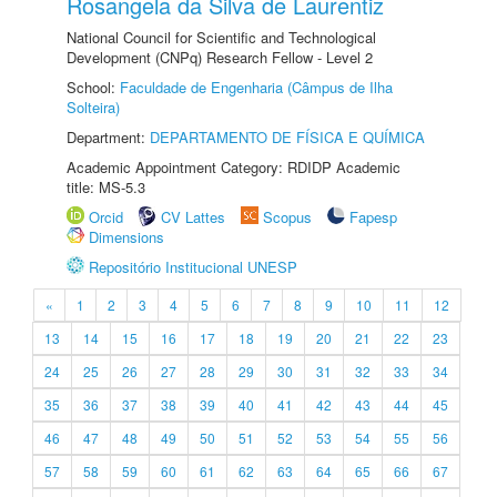
Rosangela da Silva de Laurentiz
National Council for Scientific and Technological
Development (CNPq) Research Fellow - Level 2
School:
Faculdade de Engenharia (Câmpus de Ilha
Solteira)
Department:
DEPARTAMENTO DE FÍSICA E QUÍMICA
Academic Appointment Category: RDIDP Academic
title: MS-5.3
Orcid
CV Lattes
Scopus
Fapesp
Dimensions
Repositório Institucional UNESP
«
1
2
3
4
5
6
7
8
9
10
11
12
13
14
15
16
17
18
19
20
21
22
23
24
25
26
27
28
29
30
31
32
33
34
35
36
37
38
39
40
41
42
43
44
45
46
47
48
49
50
51
52
53
54
55
56
57
58
59
60
61
62
63
64
65
66
67