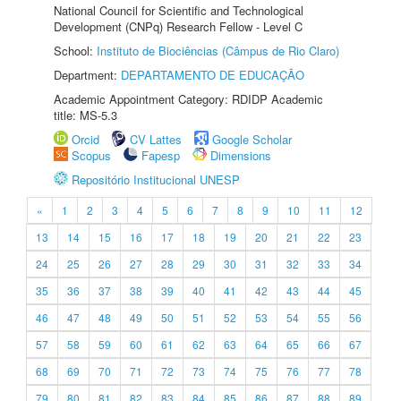
National Council for Scientific and Technological
Development (CNPq) Research Fellow - Level C
School:
Instituto de Biociências (Câmpus de Rio Claro)
Department:
DEPARTAMENTO DE EDUCAÇÃO
Academic Appointment Category: RDIDP Academic
title: MS-5.3
Orcid
CV Lattes
Google Scholar
Scopus
Fapesp
Dimensions
Repositório Institucional UNESP
«
1
2
3
4
5
6
7
8
9
10
11
12
13
14
15
16
17
18
19
20
21
22
23
24
25
26
27
28
29
30
31
32
33
34
35
36
37
38
39
40
41
42
43
44
45
46
47
48
49
50
51
52
53
54
55
56
57
58
59
60
61
62
63
64
65
66
67
68
69
70
71
72
73
74
75
76
77
78
79
80
81
82
83
84
85
86
87
88
89