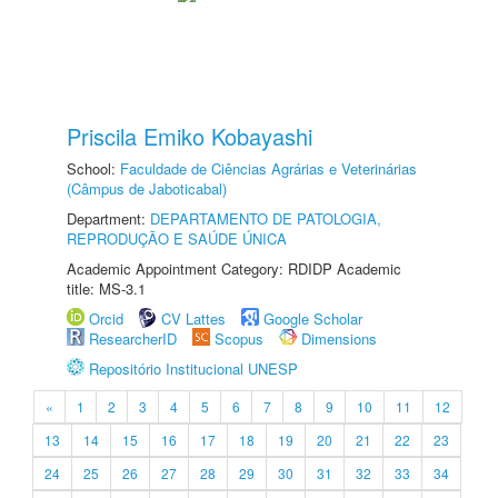
Priscila Emiko Kobayashi
School:
Faculdade de Ciências Agrárias e Veterinárias
(Câmpus de Jaboticabal)
Department:
DEPARTAMENTO DE PATOLOGIA,
REPRODUÇÃO E SAÚDE ÚNICA
Academic Appointment Category: RDIDP Academic
title: MS-3.1
Orcid
CV Lattes
Google Scholar
ResearcherID
Scopus
Dimensions
Repositório Institucional UNESP
«
1
2
3
4
5
6
7
8
9
10
11
12
13
14
15
16
17
18
19
20
21
22
23
24
25
26
27
28
29
30
31
32
33
34