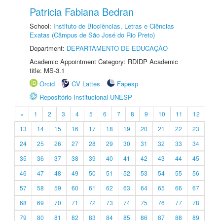
Patricia Fabiana Bedran
School:
Instituto de Biociências, Letras e Ciências
Exatas (Câmpus de São José do Rio Preto)
Department:
DEPARTAMENTO DE EDUCAÇÃO
Academic Appointment Category: RDIDP Academic
title: MS-3.1
Orcid
CV Lattes
Fapesp
Repositório Institucional UNESP
«
1
2
3
4
5
6
7
8
9
10
11
12
13
14
15
16
17
18
19
20
21
22
23
24
25
26
27
28
29
30
31
32
33
34
35
36
37
38
39
40
41
42
43
44
45
46
47
48
49
50
51
52
53
54
55
56
57
58
59
60
61
62
63
64
65
66
67
68
69
70
71
72
73
74
75
76
77
78
79
80
81
82
83
84
85
86
87
88
89