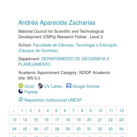
Andréa Aparecida Zacharias
National Council for Scientific and Technological
Development (CNPq) Research Fellow - Level 2
School:
Faculdade de Ciências, Tecnologia e Educação
(Câmpus de Ourinhos)
Department:
DEPARTAMENTO DE GEOGRAFIA E
PLANEJAMENTO
Academic Appointment Category: RDIDP Academic
title: MS-5.3
Orcid
CV Lattes
Google Scholar
Fapesp
Repositório Institucional UNESP
«
1
2
3
4
5
6
7
8
9
10
11
12
13
14
15
16
17
18
19
20
21
22
23
24
25
26
27
28
29
30
31
32
33
34