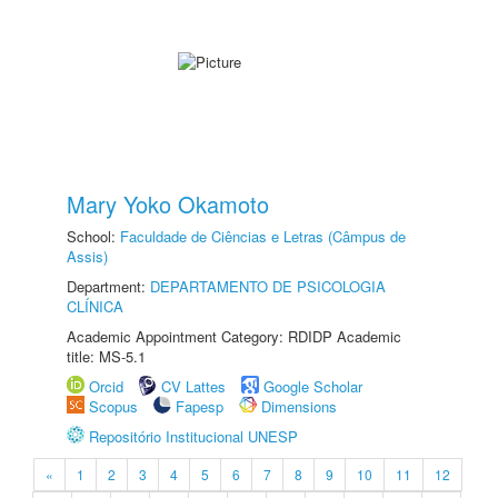
Mary Yoko Okamoto
School:
Faculdade de Ciências e Letras (Câmpus de
Assis)
Department:
DEPARTAMENTO DE PSICOLOGIA
CLÍNICA
Academic Appointment Category: RDIDP Academic
title: MS-5.1
Orcid
CV Lattes
Google Scholar
Scopus
Fapesp
Dimensions
Repositório Institucional UNESP
«
1
2
3
4
5
6
7
8
9
10
11
12