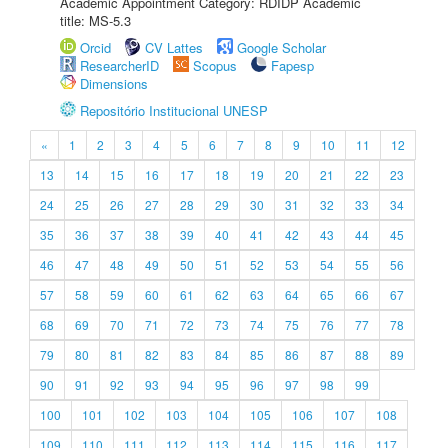
Academic Appointment Category: RDIDP Academic
title: MS-5.3
Orcid
CV Lattes
Google Scholar
ResearcherID
Scopus
Fapesp
Dimensions
Repositório Institucional UNESP
«
1
2
3
4
5
6
7
8
9
10
11
12
13
14
15
16
17
18
19
20
21
22
23
24
25
26
27
28
29
30
31
32
33
34
35
36
37
38
39
40
41
42
43
44
45
46
47
48
49
50
51
52
53
54
55
56
57
58
59
60
61
62
63
64
65
66
67
68
69
70
71
72
73
74
75
76
77
78
79
80
81
82
83
84
85
86
87
88
89
90
91
92
93
94
95
96
97
98
99
100
101
102
103
104
105
106
107
108
109
110
111
112
113
114
115
116
117