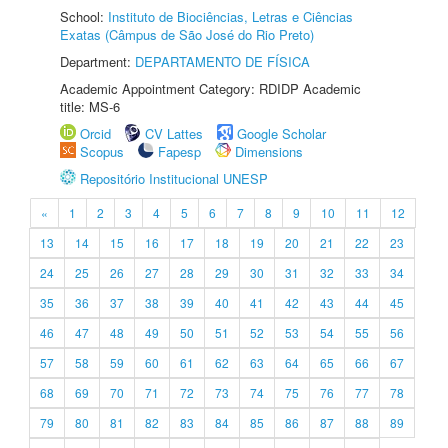
School:
Instituto de Biociências, Letras e Ciências
Exatas (Câmpus de São José do Rio Preto)
Department:
DEPARTAMENTO DE FÍSICA
Academic Appointment Category: RDIDP Academic
title: MS-6
Orcid
CV Lattes
Google Scholar
Scopus
Fapesp
Dimensions
Repositório Institucional UNESP
«
1
2
3
4
5
6
7
8
9
10
11
12
13
14
15
16
17
18
19
20
21
22
23
24
25
26
27
28
29
30
31
32
33
34
35
36
37
38
39
40
41
42
43
44
45
46
47
48
49
50
51
52
53
54
55
56
57
58
59
60
61
62
63
64
65
66
67
68
69
70
71
72
73
74
75
76
77
78
79
80
81
82
83
84
85
86
87
88
89