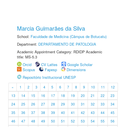
Marcia Guimarães da Silva
School:
Faculdade de Medicina (Câmpus de Botucatu)
Department:
DEPARTAMENTO DE PATOLOGIA
Academic Appointment Category: RDIDP Academic
title: MS-5.3
Orcid
CV Lattes
Google Scholar
Scopus
Fapesp
Dimensions
Repositório Institucional UNESP
«
1
2
3
4
5
6
7
8
9
10
11
12
13
14
15
16
17
18
19
20
21
22
23
24
25
26
27
28
29
30
31
32
33
34
35
36
37
38
39
40
41
42
43
44
45
46
47
48
49
50
51
52
53
54
55
56