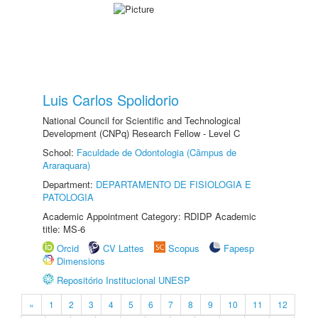
Luis Carlos Spolidorio
National Council for Scientific and Technological
Development (CNPq) Research Fellow - Level C
School:
Faculdade de Odontologia (Câmpus de
Araraquara)
Department:
DEPARTAMENTO DE FISIOLOGIA E
PATOLOGIA
Academic Appointment Category: RDIDP Academic
title: MS-6
Orcid
CV Lattes
Scopus
Fapesp
Dimensions
Repositório Institucional UNESP
«
1
2
3
4
5
6
7
8
9
10
11
12