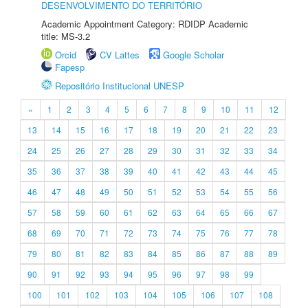
DESENVOLVIMENTO DO TERRITÓRIO
Academic Appointment Category: RDIDP Academic
title: MS-3.2
Orcid
CV Lattes
Google Scholar
Fapesp
Repositório Institucional UNESP
«
1
2
3
4
5
6
7
8
9
10
11
12
13
14
15
16
17
18
19
20
21
22
23
24
25
26
27
28
29
30
31
32
33
34
35
36
37
38
39
40
41
42
43
44
45
46
47
48
49
50
51
52
53
54
55
56
57
58
59
60
61
62
63
64
65
66
67
68
69
70
71
72
73
74
75
76
77
78
79
80
81
82
83
84
85
86
87
88
89
90
91
92
93
94
95
96
97
98
99
100
101
102
103
104
105
106
107
108