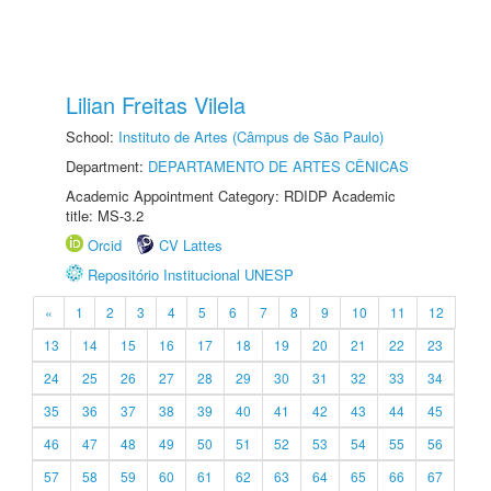
Lilian Freitas Vilela
School:
Instituto de Artes (Câmpus de São Paulo)
Department:
DEPARTAMENTO DE ARTES CÊNICAS
Academic Appointment Category: RDIDP Academic
title: MS-3.2
Orcid
CV Lattes
Repositório Institucional UNESP
«
1
2
3
4
5
6
7
8
9
10
11
12
13
14
15
16
17
18
19
20
21
22
23
24
25
26
27
28
29
30
31
32
33
34
35
36
37
38
39
40
41
42
43
44
45
46
47
48
49
50
51
52
53
54
55
56
57
58
59
60
61
62
63
64
65
66
67