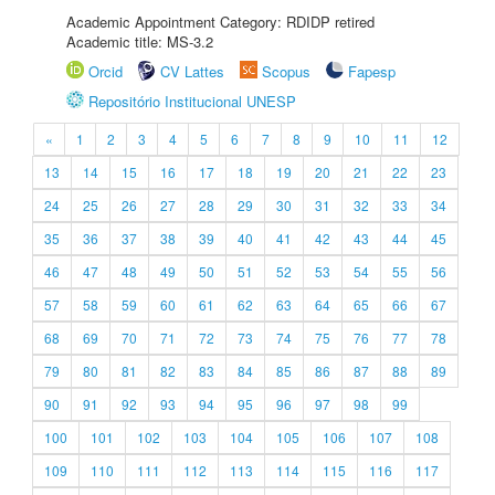
Academic Appointment Category: RDIDP retired
Academic title: MS-3.2
Orcid
CV Lattes
Scopus
Fapesp
Repositório Institucional UNESP
«
1
2
3
4
5
6
7
8
9
10
11
12
13
14
15
16
17
18
19
20
21
22
23
24
25
26
27
28
29
30
31
32
33
34
35
36
37
38
39
40
41
42
43
44
45
46
47
48
49
50
51
52
53
54
55
56
57
58
59
60
61
62
63
64
65
66
67
68
69
70
71
72
73
74
75
76
77
78
79
80
81
82
83
84
85
86
87
88
89
90
91
92
93
94
95
96
97
98
99
100
101
102
103
104
105
106
107
108
109
110
111
112
113
114
115
116
117