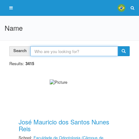
Name
Search
Results:
3415
José Mauricio dos Santos Nunes
Reis
School:
Faculdade de Odontologia (Câmpus de