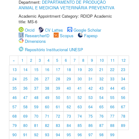
Department:
DEPARTAMENTO DE PRODUÇÃO
ANIMAL E MEDICINA VETERINÁRIA PREVENTIVA
Academic Appointment Category: RDIDP Academic
title: MS-6
Orcid
CV Lattes
Google Scholar
ResearcherID
Scopus
Fapesp
Dimensions
Repositório Institucional UNESP
«
1
2
3
4
5
6
7
8
9
10
11
12
13
14
15
16
17
18
19
20
21
22
23
24
25
26
27
28
29
30
31
32
33
34
35
36
37
38
39
40
41
42
43
44
45
46
47
48
49
50
51
52
53
54
55
56
57
58
59
60
61
62
63
64
65
66
67
68
69
70
71
72
73
74
75
76
77
78
79
80
81
82
83
84
85
86
87
88
89
90
91
92
93
94
95
96
97
98
99