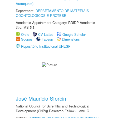
Araraquara)
Department:
DEPARTAMENTO DE MATERIAIS
ODONTOLÓGICOS E PRÓTESE
Academic Appointment Category: RDIDP Academic
title: MS-5.3
Orcid
CV Lattes
Google Scholar
Scopus
Fapesp
Dimensions
Repositório Institucional UNESP
José Mauricio Sforcin
National Council for Scientific and Technological
Development (CNPq) Research Fellow - Level C
School:
Instituto de Biociências (Câmpus de Botucatu)