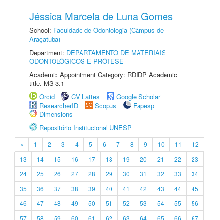
Jéssica Marcela de Luna Gomes
School:
Faculdade de Odontologia (Câmpus de
Araçatuba)
Department:
DEPARTAMENTO DE MATERIAIS
ODONTOLÓGICOS E PRÓTESE
Academic Appointment Category: RDIDP Academic
title: MS-3.1
Orcid
CV Lattes
Google Scholar
ResearcherID
Scopus
Fapesp
Dimensions
Repositório Institucional UNESP
«
1
2
3
4
5
6
7
8
9
10
11
12
13
14
15
16
17
18
19
20
21
22
23
24
25
26
27
28
29
30
31
32
33
34
35
36
37
38
39
40
41
42
43
44
45
46
47
48
49
50
51
52
53
54
55
56
57
58
59
60
61
62
63
64
65
66
67