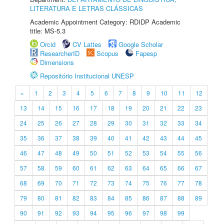
LITERATURA E LETRAS CLÁSSICAS
Academic Appointment Category: RDIDP Academic
title: MS-5.3
Orcid
CV Lattes
Google Scholar
ResearcherID
Scopus
Fapesp
Dimensions
Repositório Institucional UNESP
«
1
2
3
4
5
6
7
8
9
10
11
12
13
14
15
16
17
18
19
20
21
22
23
24
25
26
27
28
29
30
31
32
33
34
35
36
37
38
39
40
41
42
43
44
45
46
47
48
49
50
51
52
53
54
55
56
57
58
59
60
61
62
63
64
65
66
67
68
69
70
71
72
73
74
75
76
77
78
79
80
81
82
83
84
85
86
87
88
89
90
91
92
93
94
95
96
97
98
99