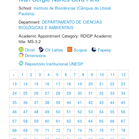
School:
Instituto de Biociências (Câmpus do Litoral
Paulista)
Department:
DEPARTAMENTO DE CIÊNCIAS
BIOLÓGICAS E AMBIENTAIS
Academic Appointment Category: RDIDP Academic
title: MS-3.2
Orcid
CV Lattes
Scopus
Fapesp
Dimensions
Repositório Institucional UNESP
«
1
2
3
4
5
6
7
8
9
10
11
12
13
14
15
16
17
18
19
20
21
22
23
24
25
26
27
28
29
30
31
32
33
34
35
36
37
38
39
40
41
42
43
44
45
46
47
48
49
50
51
52
53
54
55
56
57
58
59
60
61
62
63
64
65
66
67
68
69
70
71
72
73
74
75
76
77
78