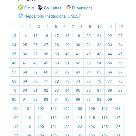
Orcid
CV Lattes
Dimensions
Repositório Institucional UNESP
«
1
2
3
4
5
6
7
8
9
10
11
12
13
14
15
16
17
18
19
20
21
22
23
24
25
26
27
28
29
30
31
32
33
34
35
36
37
38
39
40
41
42
43
44
45
46
47
48
49
50
51
52
53
54
55
56
57
58
59
60
61
62
63
64
65
66
67
68
69
70
71
72
73
74
75
76
77
78
79
80
81
82
83
84
85
86
87
88
89
90
91
92
93
94
95
96
97
98
99
100
101
102
103
104
105
106
107
108
109
110
111
112
113
114
115
116
117
118
119
120
121
122
123
124
125
126
127
128
129
130
131
132
133
134
135