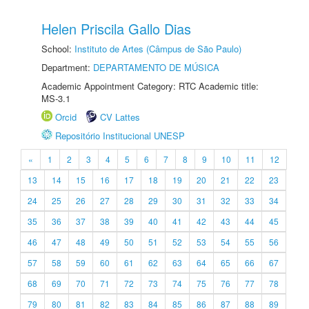
Helen Priscila Gallo Dias
School:
Instituto de Artes (Câmpus de São Paulo)
Department:
DEPARTAMENTO DE MÚSICA
Academic Appointment Category: RTC Academic title:
MS-3.1
Orcid
CV Lattes
Repositório Institucional UNESP
«
1
2
3
4
5
6
7
8
9
10
11
12
13
14
15
16
17
18
19
20
21
22
23
24
25
26
27
28
29
30
31
32
33
34
35
36
37
38
39
40
41
42
43
44
45
46
47
48
49
50
51
52
53
54
55
56
57
58
59
60
61
62
63
64
65
66
67
68
69
70
71
72
73
74
75
76
77
78
79
80
81
82
83
84
85
86
87
88
89