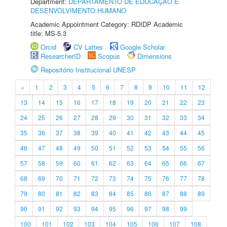
Department:
DEPARTAMENTO DE EDUCAÇÃO E
DESENVOLVIMENTO HUMANO
Academic Appointment Category: RDIDP Academic
title: MS-5.3
Orcid
CV Lattes
Google Scholar
ResearcherID
Scopus
Dimensions
Repositório Institucional UNESP
«
1
2
3
4
5
6
7
8
9
10
11
12
13
14
15
16
17
18
19
20
21
22
23
24
25
26
27
28
29
30
31
32
33
34
35
36
37
38
39
40
41
42
43
44
45
46
47
48
49
50
51
52
53
54
55
56
57
58
59
60
61
62
63
64
65
66
67
68
69
70
71
72
73
74
75
76
77
78
79
80
81
82
83
84
85
86
87
88
89
90
91
92
93
94
95
96
97
98
99
100
101
102
103
104
105
106
107
108