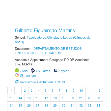
Gilberto Figueiredo Martins
School:
Faculdade de Ciências e Letras (Câmpus de
Assis)
Department:
DEPARTAMENTO DE ESTUDOS
LINGUÍSTICOS E LITERÁRIOS
Academic Appointment Category: RDIDP Academic
title: MS-3.2
Orcid
CV Lattes
Fapesp
Dimensions
Repositório Institucional UNESP
«
1
2
3
4
5
6
7
8
9
10
11
12
13
14
15
16
17
18
19
20
21
22
23
24
25
26
27
28
29
30
31
32
33
34