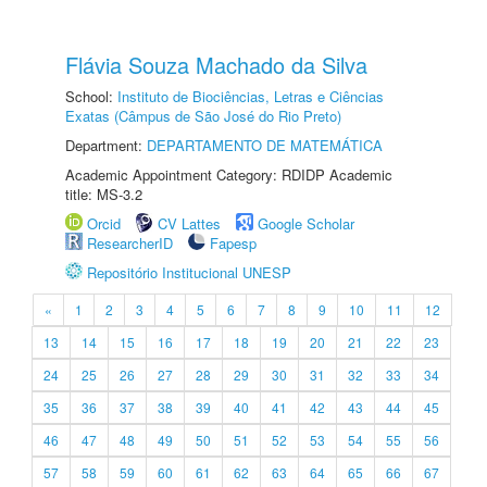
Flávia Souza Machado da Silva
School:
Instituto de Biociências, Letras e Ciências
Exatas (Câmpus de São José do Rio Preto)
Department:
DEPARTAMENTO DE MATEMÁTICA
Academic Appointment Category: RDIDP Academic
title: MS-3.2
Orcid
CV Lattes
Google Scholar
ResearcherID
Fapesp
Repositório Institucional UNESP
«
1
2
3
4
5
6
7
8
9
10
11
12
13
14
15
16
17
18
19
20
21
22
23
24
25
26
27
28
29
30
31
32
33
34
35
36
37
38
39
40
41
42
43
44
45
46
47
48
49
50
51
52
53
54
55
56
57
58
59
60
61
62
63
64
65
66
67