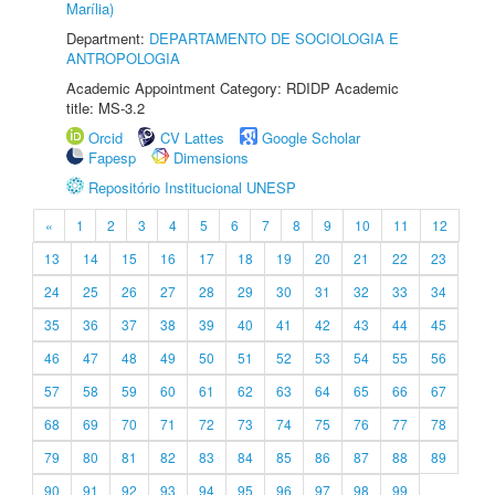
Marília)
Department:
DEPARTAMENTO DE SOCIOLOGIA E
ANTROPOLOGIA
Academic Appointment Category: RDIDP Academic
title: MS-3.2
Orcid
CV Lattes
Google Scholar
Fapesp
Dimensions
Repositório Institucional UNESP
«
1
2
3
4
5
6
7
8
9
10
11
12
13
14
15
16
17
18
19
20
21
22
23
24
25
26
27
28
29
30
31
32
33
34
35
36
37
38
39
40
41
42
43
44
45
46
47
48
49
50
51
52
53
54
55
56
57
58
59
60
61
62
63
64
65
66
67
68
69
70
71
72
73
74
75
76
77
78
79
80
81
82
83
84
85
86
87
88
89
90
91
92
93
94
95
96
97
98
99