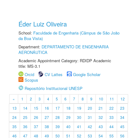
Éder Luiz Oliveira
School:
Faculdade de Engenharia (Câmpus de São João
da Boa Vista)
Department:
DEPARTAMENTO DE ENGENHARIA
AERONÁUTICA
Academic Appointment Category: RDIDP Academic
title: MS-3.1
Orcid
CV Lattes
Google Scholar
Scopus
Repositório Institucional UNESP
«
1
2
3
4
5
6
7
8
9
10
11
12
13
14
15
16
17
18
19
20
21
22
23
24
25
26
27
28
29
30
31
32
33
34
35
36
37
38
39
40
41
42
43
44
45
46
47
48
49
50
51
52
53
54
55
56