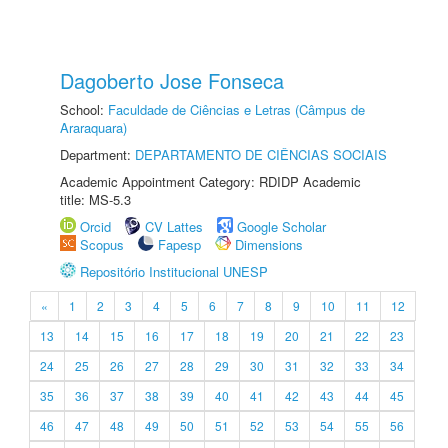
Dagoberto Jose Fonseca
School:
Faculdade de Ciências e Letras (Câmpus de
Araraquara)
Department:
DEPARTAMENTO DE CIÊNCIAS SOCIAIS
Academic Appointment Category: RDIDP Academic
title: MS-5.3
Orcid
CV Lattes
Google Scholar
Scopus
Fapesp
Dimensions
Repositório Institucional UNESP
«
1
2
3
4
5
6
7
8
9
10
11
12
13
14
15
16
17
18
19
20
21
22
23
24
25
26
27
28
29
30
31
32
33
34
35
36
37
38
39
40
41
42
43
44
45
46
47
48
49
50
51
52
53
54
55
56