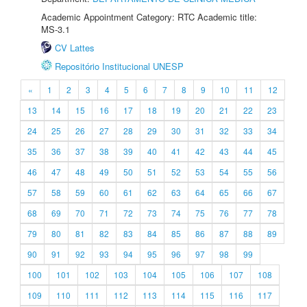
Academic Appointment Category: RTC Academic title:
MS-3.1
CV Lattes
Repositório Institucional UNESP
«
1
2
3
4
5
6
7
8
9
10
11
12
13
14
15
16
17
18
19
20
21
22
23
24
25
26
27
28
29
30
31
32
33
34
35
36
37
38
39
40
41
42
43
44
45
46
47
48
49
50
51
52
53
54
55
56
57
58
59
60
61
62
63
64
65
66
67
68
69
70
71
72
73
74
75
76
77
78
79
80
81
82
83
84
85
86
87
88
89
90
91
92
93
94
95
96
97
98
99
100
101
102
103
104
105
106
107
108
109
110
111
112
113
114
115
116
117