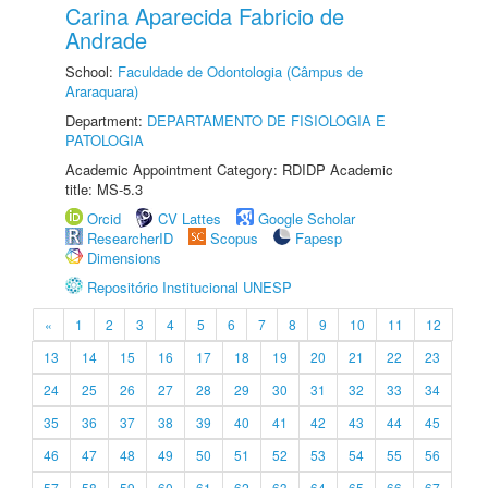
Carina Aparecida Fabricio de
Andrade
School:
Faculdade de Odontologia (Câmpus de
Araraquara)
Department:
DEPARTAMENTO DE FISIOLOGIA E
PATOLOGIA
Academic Appointment Category: RDIDP Academic
title: MS-5.3
Orcid
CV Lattes
Google Scholar
ResearcherID
Scopus
Fapesp
Dimensions
Repositório Institucional UNESP
«
1
2
3
4
5
6
7
8
9
10
11
12
13
14
15
16
17
18
19
20
21
22
23
24
25
26
27
28
29
30
31
32
33
34
35
36
37
38
39
40
41
42
43
44
45
46
47
48
49
50
51
52
53
54
55
56
57
58
59
60
61
62
63
64
65
66
67