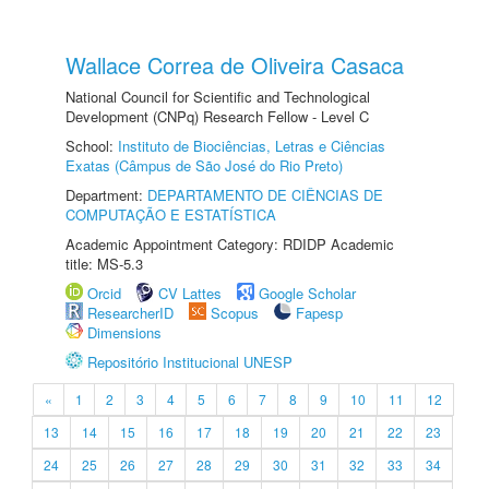
Wallace Correa de Oliveira Casaca
National Council for Scientific and Technological
Development (CNPq) Research Fellow - Level C
School:
Instituto de Biociências, Letras e Ciências
Exatas (Câmpus de São José do Rio Preto)
Department:
DEPARTAMENTO DE CIÊNCIAS DE
COMPUTAÇÃO E ESTATÍSTICA
Academic Appointment Category: RDIDP Academic
title: MS-5.3
Orcid
CV Lattes
Google Scholar
ResearcherID
Scopus
Fapesp
Dimensions
Repositório Institucional UNESP
«
1
2
3
4
5
6
7
8
9
10
11
12
13
14
15
16
17
18
19
20
21
22
23
24
25
26
27
28
29
30
31
32
33
34