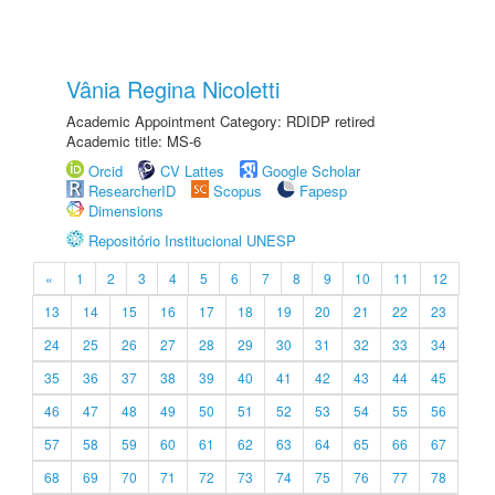
Vânia Regina Nicoletti
Academic Appointment Category: RDIDP retired
Academic title: MS-6
Orcid
CV Lattes
Google Scholar
ResearcherID
Scopus
Fapesp
Dimensions
Repositório Institucional UNESP
«
1
2
3
4
5
6
7
8
9
10
11
12
13
14
15
16
17
18
19
20
21
22
23
24
25
26
27
28
29
30
31
32
33
34
35
36
37
38
39
40
41
42
43
44
45
46
47
48
49
50
51
52
53
54
55
56
57
58
59
60
61
62
63
64
65
66
67
68
69
70
71
72
73
74
75
76
77
78