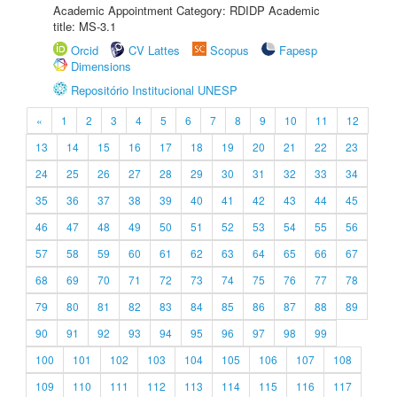
Academic Appointment Category: RDIDP Academic
title: MS-3.1
Orcid
CV Lattes
Scopus
Fapesp
Dimensions
Repositório Institucional UNESP
«
1
2
3
4
5
6
7
8
9
10
11
12
13
14
15
16
17
18
19
20
21
22
23
24
25
26
27
28
29
30
31
32
33
34
35
36
37
38
39
40
41
42
43
44
45
46
47
48
49
50
51
52
53
54
55
56
57
58
59
60
61
62
63
64
65
66
67
68
69
70
71
72
73
74
75
76
77
78
79
80
81
82
83
84
85
86
87
88
89
90
91
92
93
94
95
96
97
98
99
100
101
102
103
104
105
106
107
108
109
110
111
112
113
114
115
116
117